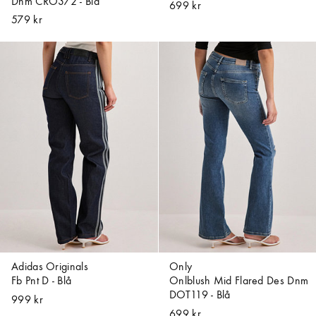
Dnm CRO372 - Blå
699 kr
579 kr
Adidas Originals
Only
Fb Pnt D - Blå
Onlblush Mid Flared Des Dnm
DOT119 - Blå
999 kr
699 kr