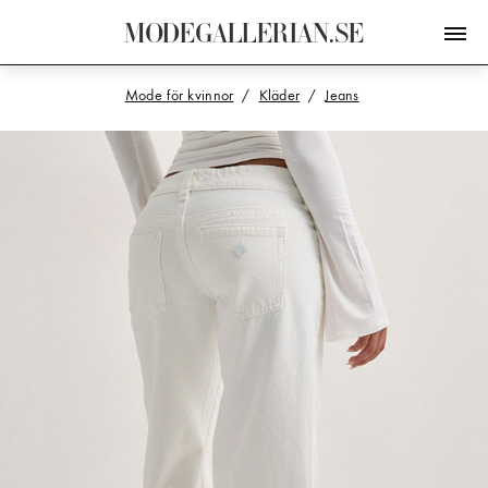
M
O
D
E
G
A
L
L
E
R
I
A
N
.
S
E
Mode för kvinnor
Kläder
Jeans