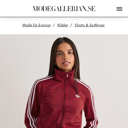
M
O
D
E
G
A
L
L
E
R
I
A
N
.
S
E
Mode för kvinnor
Kläder
Shorts & kortbyxor