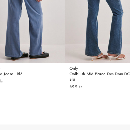
y
Only
o Jeans - Blå
Onlblush Mid Flared Des Dnm DO
Blå
kr
699 kr