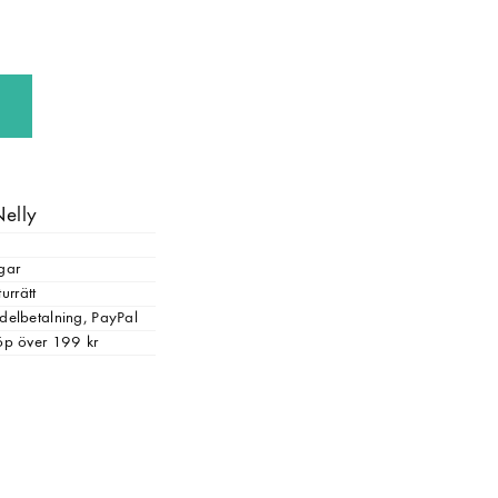
Nelly
gar
urrätt
, delbetalning, PayPal
 köp över 199 kr