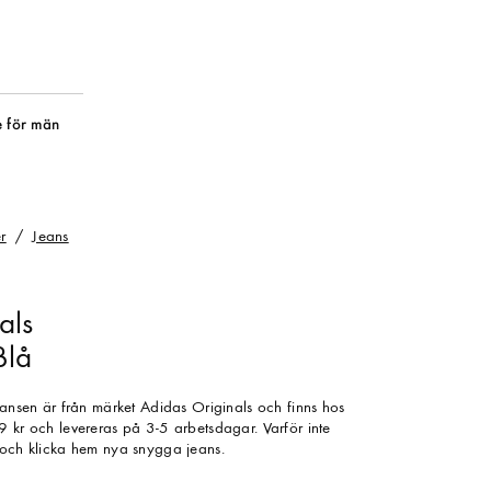
 för män
r
Jeans
als
Blå
eansen är från märket Adidas Originals och finns hos
9 kr och levereras på 3-5 arbetsdagar. Varför inte
 och klicka hem nya snygga jeans.