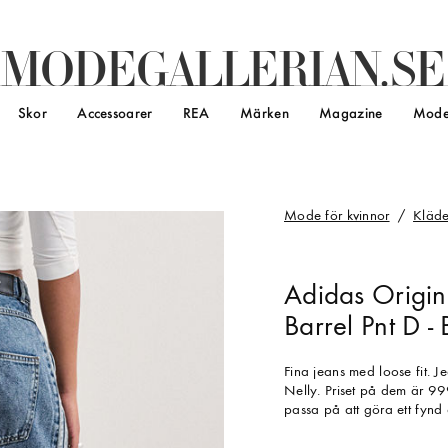
M
O
D
E
G
A
L
L
E
R
I
A
N
.
S
E
Skor
Accessoarer
REA
Märken
Magazine
Mode
Mode för kvinnor
Kläde
Adidas Origin
Barrel Pnt D - 
Fina jeans med loose fit. J
Nelly. Priset på dem är 99
passa på att göra ett fynd