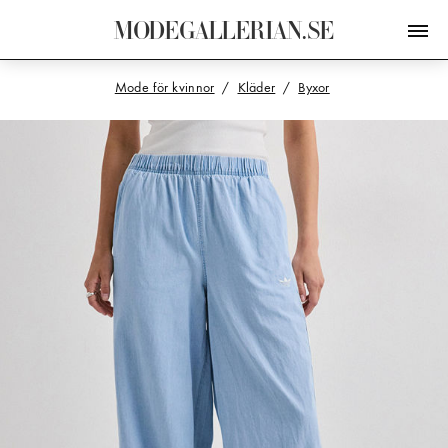
M
O
D
E
G
A
L
L
E
R
I
A
N
.
S
E
Mode för kvinnor
Kläder
Byxor