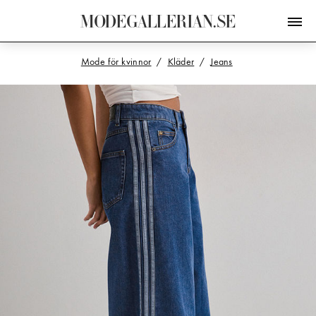
M
O
D
E
G
A
L
L
E
R
I
A
N
.
S
E
Mode för kvinnor
Kläder
Jeans