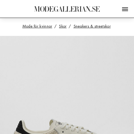
M
O
D
E
G
A
L
L
E
R
I
A
N
.
S
E
Mode för kvinnor
Skor
Sneakers & streetskor