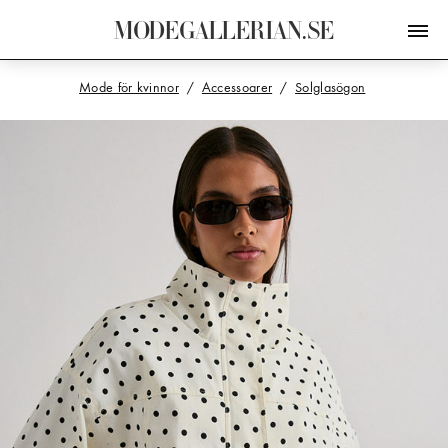
M
O
D
E
G
A
L
L
E
R
I
A
N
.
S
E
Mode för kvinnor
Accessoarer
Solglasögon