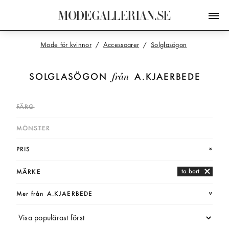
M
O
D
E
G
A
L
L
E
R
I
A
N
.
S
E
Mode för kvinnor
Accessoarer
Solglasögon
från
SOLGLASÖGON
A.KJAERBEDE
FÄRG
MÖNSTER
PRIS
ta bort
MÄRKE
Mer från
A.KJAERBEDE