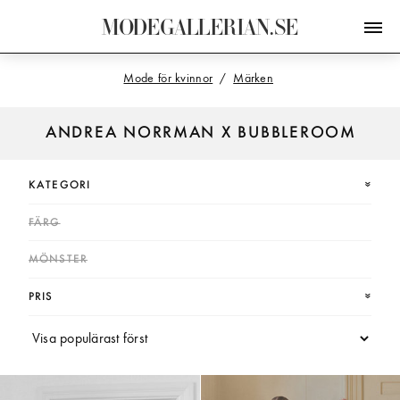
M
O
D
E
G
A
L
L
E
R
I
A
N
.
S
E
Mode för kvinnor
Märken
ANDREA NORRMAN X BUBBLEROOM
KATEGORI
FÄRG
MÖNSTER
PRIS