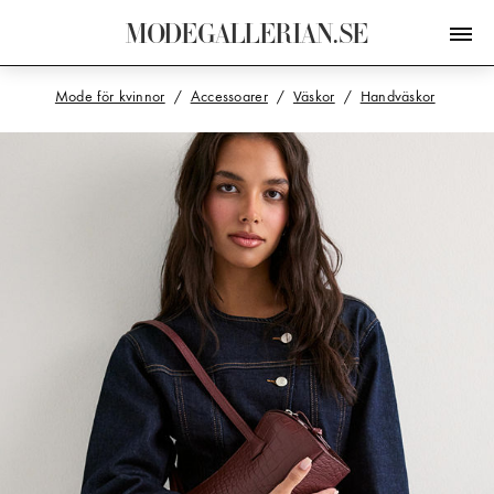
M
O
D
E
G
A
L
L
E
R
I
A
N
.
S
E
Mode för kvinnor
Accessoarer
Väskor
Handväskor