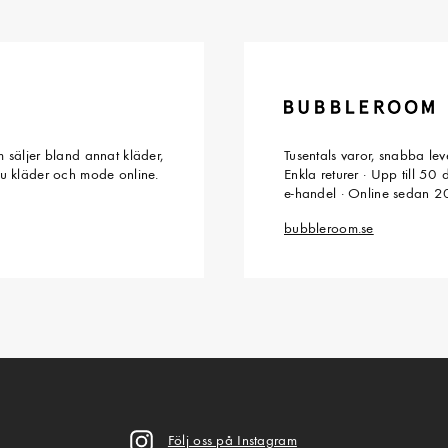
 säljer bland annat kläder,
Tusentals varor, snabba le
du kläder och mode online.
Enkla returer · Upp till 50
e-handel · Online sedan 
bubbleroom.se
Följ oss på Instagram