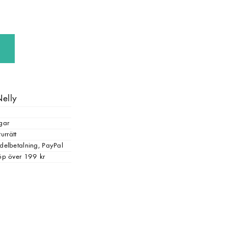
Nelly
gar
urrätt
, delbetalning, PayPal
 köp över 199 kr