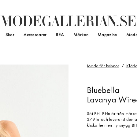
M
O
D
E
G
A
L
L
E
R
I
A
N
.
S
E
Skor
Accessoarer
REA
Märken
Magazine
Mode
Mode för kvinnor
Kläde
Bluebella
Lavanya Wired
Söt BH. BHn är från märket
379 kr och leveranstiden ä
klicka hem en ny snygg BH