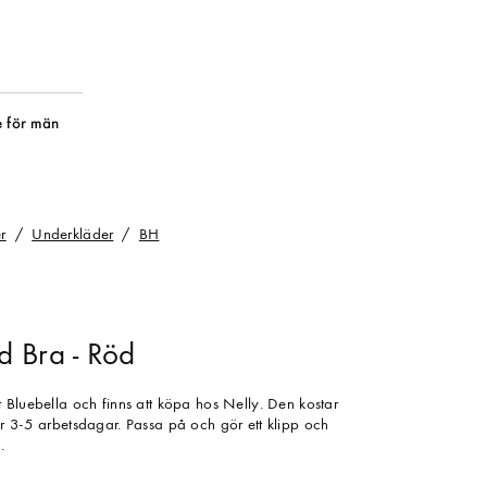
 för män
r
Underkläder
BH
 Bra - Röd
 Bluebella och finns att köpa hos Nelly. Den kostar
r 3-5 arbetsdagar. Passa på och gör ett klipp och
.