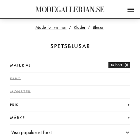
M
O
D
E
G
A
L
L
E
R
I
A
N
.
S
E
Mode för kvinnor
Kläder
Blusar
SPETSBLUSAR
ta bort
MATERIAL
FÄRG
MÖNSTER
PRIS
MÄRKE