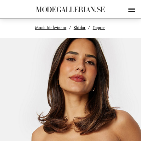
M
O
D
E
G
A
L
L
E
R
I
A
N
.
S
E
Mode för kvinnor
Kläder
Toppar