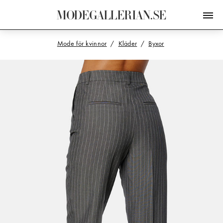
M
O
D
E
G
A
L
L
E
R
I
A
N
.
S
E
Mode för kvinnor
Kläder
Byxor