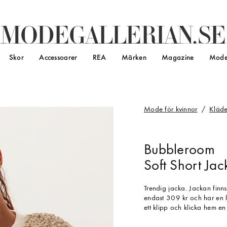
M
O
D
E
G
A
L
L
E
R
I
A
N
.
S
E
Skor
Accessoarer
REA
Märken
Magazine
Mode
Mode för kvinnor
Kläde
Bubbleroom
Soft Short Ja
Trendig jacka. Jackan finn
endast 309 kr och har en 
ett klipp och klicka hem e