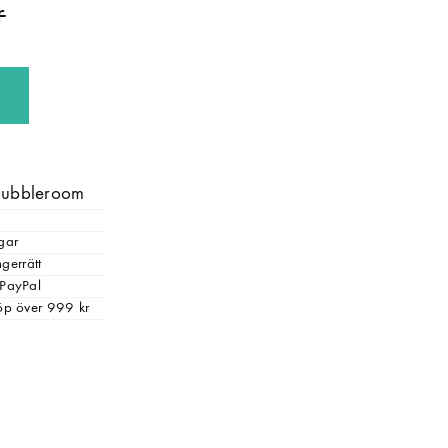
 Bubbleroom
gar
gerrätt
 PayPal
 köp över 999 kr