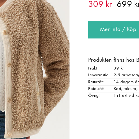
309 kr
Mer info / Köp
Produkten finns hos
Frakt
39 kr
Leveranstid
2-5 arbetsda
Returrätt
14 dagars ån
Betalsätt
Kort, faktura,
Övrigt
Fri frakt vid