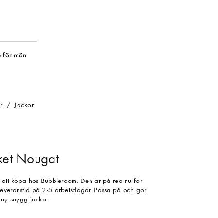
 för män
r
Jackor
cket Nougat
s att köpa hos Bubbleroom. Den är på rea nu för
leveranstid på 2-5 arbetsdagar. Passa på och gör
n ny snygg jacka.