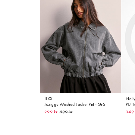
JJXX
Nell
Jxziggy Washed Jacket Pnt - Grå
PU Tr
299 kr
349 