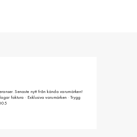
veranser. Senaste nytt från kända varumärken!
 dagar faktura · Exklusiva varumärken · Trygg
2005