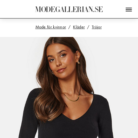
M
O
D
E
G
A
L
L
E
R
I
A
N
.
S
E
Mode för kvinnor
Kläder
Tröjor