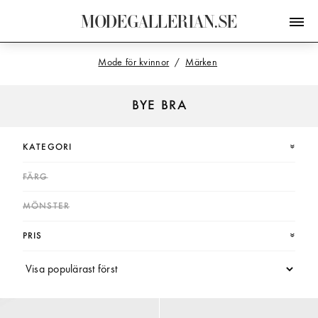
M
O
D
E
G
A
L
L
E
R
I
A
N
.
S
E
Mode för kvinnor
Märken
BYE BRA
KATEGORI
FÄRG
MÖNSTER
PRIS