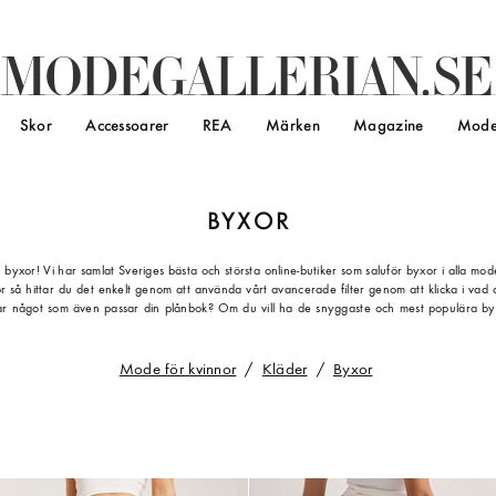
M
O
D
E
G
A
L
L
E
R
I
A
N
.
S
E
Skor
Accessoarer
REA
Märken
Magazine
Mode
BYXOR
yxor! Vi har samlat Sveriges bästa och största online-butiker som saluför byxor i alla model
så hittar du det enkelt genom att använda vårt avancerade filter genom att klicka i vad du
ittar något som även passar din plånbok? Om du vill ha de snyggaste och mest populära byxo
Mode för kvinnor
Kläder
Byxor