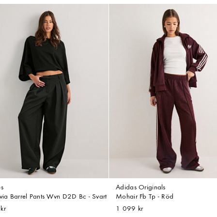
es
Adidas Originals
ivia Barrel Pants Wvn D2D Bc - Svart
Mohair Fb Tp - Röd
kr
1 099 kr