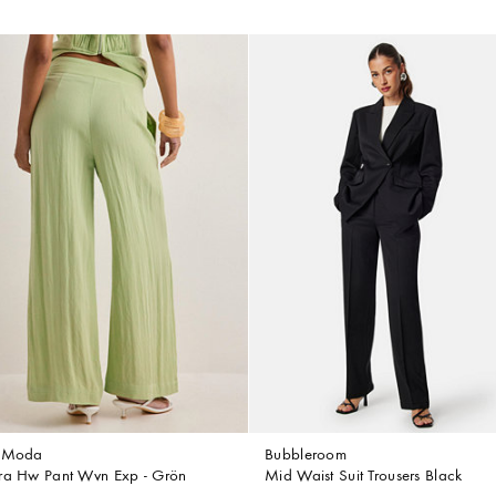
o Moda
Bubbleroom
ra Hw Pant Wvn Exp - Grön
Mid Waist Suit Trousers Black