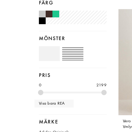
FÄRG
MÖNSTER
Omönstrade byxor
Randiga byxor
PRIS
0
2199
Visa bara REA
Ver
MÄRKE
Vmly