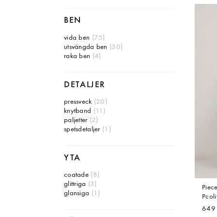
BEN
vida ben
(75)
utsvängda ben
(30)
raka ben
(4)
DETALJER
pressveck
(20)
knytband
(11)
paljetter
(2)
spetsdetaljer
(1)
YTA
coatade
(8)
glittriga
(3)
Piec
glansiga
(1)
Pcol
649 