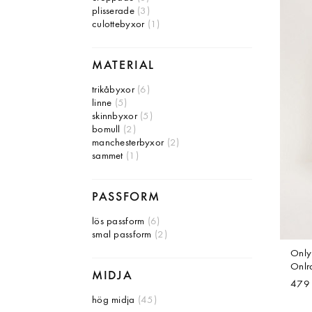
plisserade
(3)
culottebyxor
(1)
MATERIAL
trikåbyxor
(6)
linne
(5)
skinnbyxor
(5)
bomull
(2)
manchesterbyxor
(2)
sammet
(1)
PASSFORM
lös passform
(6)
smal passform
(2)
Only
Onlra
MIDJA
479 
hög midja
(45)