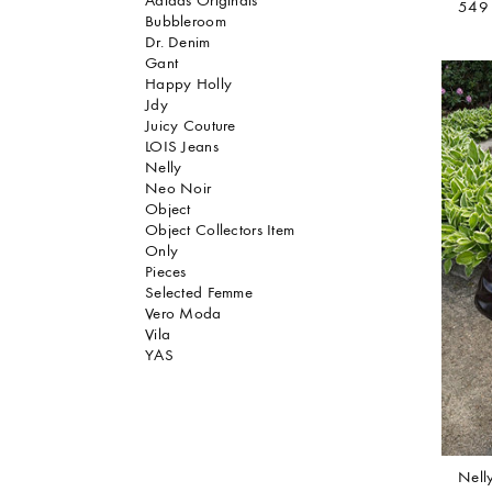
Adidas Originals
549 
Bubbleroom
Dr. Denim
Gant
Happy Holly
Jdy
Juicy Couture
LOIS Jeans
Nelly
Neo Noir
Object
Object Collectors Item
Only
Pieces
Selected Femme
Vero Moda
Vila
YAS
Nell