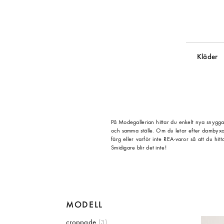
Kläder
På Modegallerian hittar du enkelt nya snygga b
och samma ställe. Om du letar efter dambyxor 
färg eller varför inte REA-varor så att du h
Smidigare blir det inte!
MODELL
croppade
(3)