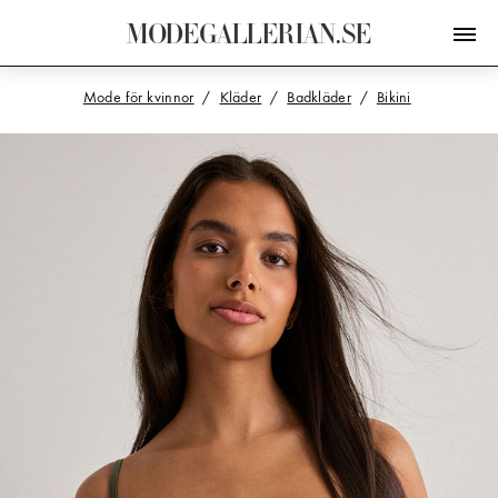
M
O
D
E
G
A
L
L
E
R
I
A
N
.
S
E
Mode för kvinnor
Kläder
Badkläder
Bikini