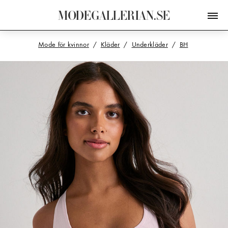
M
O
D
E
G
A
L
L
E
R
I
A
N
.
S
E
Mode för kvinnor
Kläder
Underkläder
BH