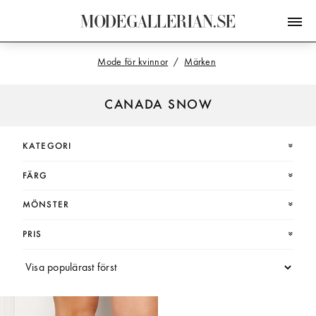
M
O
D
E
G
A
L
L
E
R
I
A
N
.
S
E
Mode för kvinnor
Märken
CANADA SNOW
KATEGORI
FÄRG
MÖNSTER
PRIS