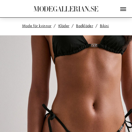
M
O
D
E
G
A
L
L
E
R
I
A
N
.
S
E
Mode för kvinnor
Kläder
Badkläder
Bikini