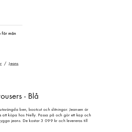
 för män
r
Jeans
ousers - Blå
utsvängda ben, bootcut och slitningar. Jeansen är
ns att köpa hos Nelly. Passa på och gör ett kap och
gga jeans. De kostar 3 099 kr och levereras till