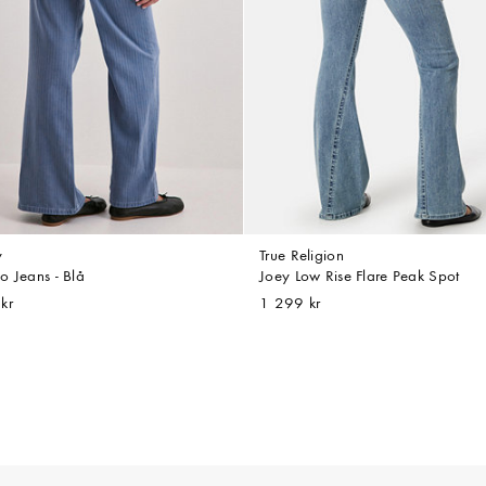
y
True Religion
o Jeans - Blå
Joey Low Rise Flare Peak Spot
kr
1 299 kr