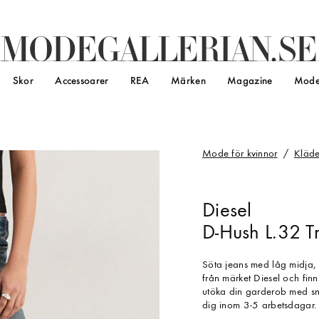
M
O
D
E
G
A
L
L
E
R
I
A
N
.
S
E
Skor
Accessoarer
REA
Märken
Magazine
Mode
Mode för kvinnor
Kläde
Diesel
D-Hush L.32 Tr
Söta jeans med låg midja, 
från märket Diesel och fin
utöka din garderob med sny
dig inom 3-5 arbetsdagar.