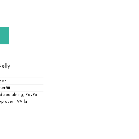
Nelly
gar
urrätt
, delbetalning, PayPal
 köp över 199 kr