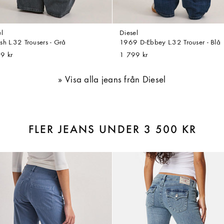
l
Diesel
sh L.32 Trousers - Grå
1969 D-Ebbey L.32 Trouser - Blå
9 kr
1 799 kr
Visa alla jeans från Diesel
FLER JEANS UNDER 3 500 KR