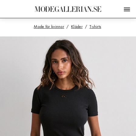
M
O
D
E
G
A
L
L
E
R
I
A
N
.
S
E
Mode för kvinnor
Kläder
T-shirts