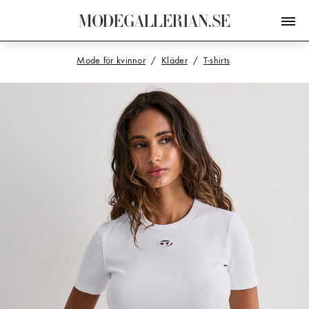
M
O
D
E
G
A
L
L
E
R
I
A
N
.
S
E
Mode för kvinnor
Kläder
T-shirts