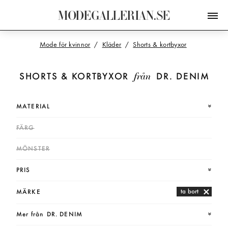
M
O
D
E
G
A
L
L
E
R
I
A
N
.
S
E
Mode för kvinnor
Kläder
Shorts & kortbyxor
från
SHORTS & KORTBYXOR
DR. DENIM
MATERIAL
FÄRG
MÖNSTER
PRIS
ta bort
MÄRKE
Mer från
DR. DENIM