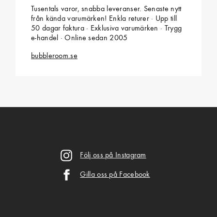
Tusentals varor, snabba leveranser. Senaste nytt
från kända varumärken! Enkla returer · Upp till
50 dagar faktura · Exklusiva varumärken · Trygg
e-handel · Online sedan 2005
bubbleroom.se
Följ oss på Instagram
Gilla oss på Facebook