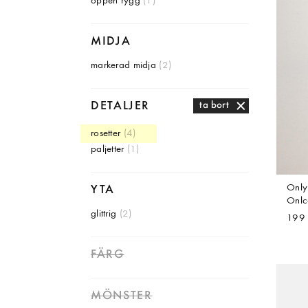
öppen rygg
(1)
MIDJA
markerad midja
(2)
DETALJER
ta bort
rosetter
(4)
paljetter
(1)
Only
YTA
Onlca
glittrig
(2)
199 
FÄRG
MÖNSTER