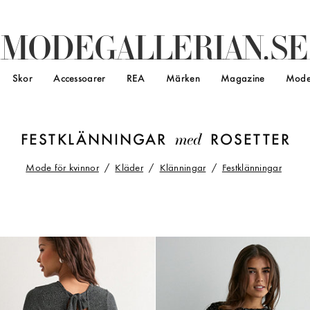
M
O
D
E
G
A
L
L
E
R
I
A
N
.
S
E
Skor
Accessoarer
REA
Märken
Magazine
Mode
med
FESTKLÄNNINGAR
ROSETTER
Mode för kvinnor
Kläder
Klänningar
Festklänningar