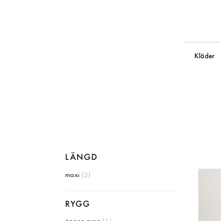
Kläder
LÄNGD
maxi
(2)
RYGG