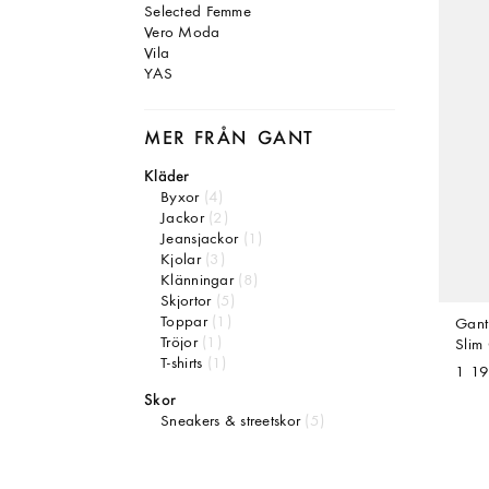
Selected Femme
Vero Moda
Vila
YAS
MER FRÅN
GANT
Kläder
Byxor
(4)
Jackor
(2)
Jeansjackor
(1)
Kjolar
(3)
Klänningar
(8)
Skjortor
(5)
Toppar
(1)
Gant
Tröjor
(1)
Slim
T-shirts
(1)
1 19
Skor
Sneakers & streetskor
(5)