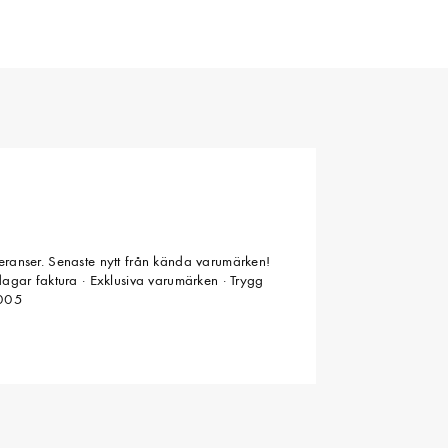
veranser. Senaste nytt från kända varumärken!
 dagar faktura · Exklusiva varumärken · Trygg
2005