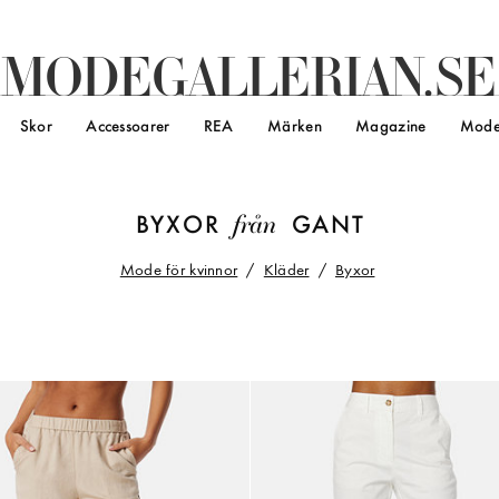
M
O
D
E
G
A
L
L
E
R
I
A
N
.
S
E
Skor
Accessoarer
REA
Märken
Magazine
Mode
från
BYXOR
GANT
Mode för kvinnor
Kläder
Byxor