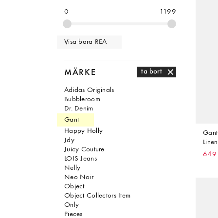
0
1199
Visa bara REA
MÄRKE
ta bort
Adidas Originals
Bubbleroom
Dr. Denim
Gant
Happy Holly
Gant
Jdy
Line
Juicy Couture
649 
LOIS Jeans
Nelly
Neo Noir
Object
Object Collectors Item
Only
Pieces