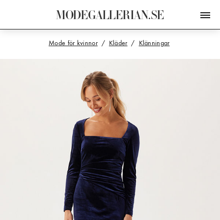
M
O
D
E
G
A
L
L
E
R
I
A
N
.
S
E
Mode för kvinnor
Kläder
Klänningar