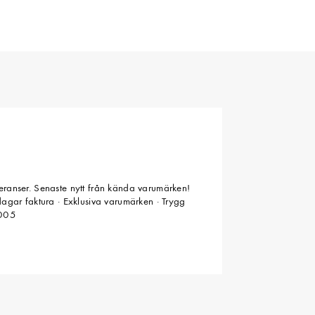
veranser. Senaste nytt från kända varumärken!
 dagar faktura · Exklusiva varumärken · Trygg
2005