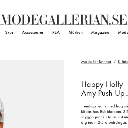
M
O
D
E
G
A
L
L
E
R
I
A
N
.
S
E
Skor
Accessoarer
REA
Märken
Magazine
Mode
Mode för kvinnor
Kläde
Happy Holly
Amy Push Up J
Trendiga jeans med hög m
köpas hos Bubbleroom. Slå 
snygga jeans. De är just nu
dig inom 2-5 arbetsdagar.