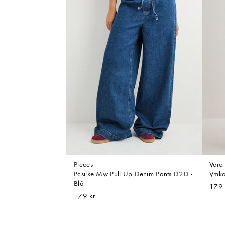
Pieces
Ver
Pcsilke Mw Pull Up Denim Pants D2D -
Vmka
Blå
179 
179 kr