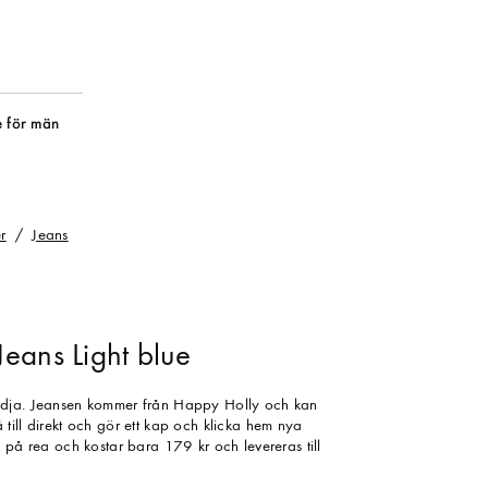
 för män
r
Jeans
eans Light blue
idja. Jeansen kommer från Happy Holly och kan
till direkt och gör ett kap och klicka hem nya
 på rea och kostar bara 179 kr och levereras till