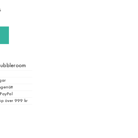
 Bubbleroom
gar
gerrätt
 PayPal
 köp över 999 kr