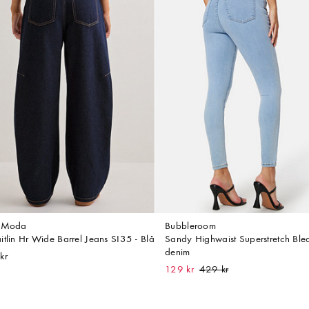
o Moda
Bubbleroom
itlin Hr Wide Barrel Jeans SI35 - Blå
Sandy Highwaist Superstretch Bl
denim
kr
129 kr