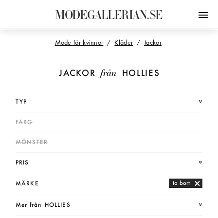
M
O
D
E
G
A
L
L
E
R
I
A
N
.
S
E
Mode för kvinnor
Kläder
Jackor
från
JACKOR
HOLLIES
TYP
FÄRG
MÖNSTER
PRIS
ta bort
MÄRKE
Mer från
HOLLIES