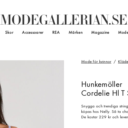
M
O
D
E
G
A
L
L
E
R
I
A
N
.
S
E
Skor
Accessoarer
REA
Märken
Magazine
Mode
Mode för kvinnor
Kläde
Hunkemöller
Cordelie Hl T S
Snygga och trendiga string
köpas hos Nelly. Så ta cha
De kostar 229 kr och leve