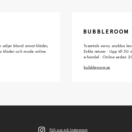
 säljer bland annat kläder,
Tusentals varor, snabba le
du kläder och mode online.
Enkla returer · Upp till 50
e-handel · Online sedan 
bubbleroom.se
Följ oss på Instagram