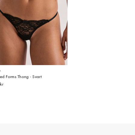
y
red Forms Thong - Svart
kr