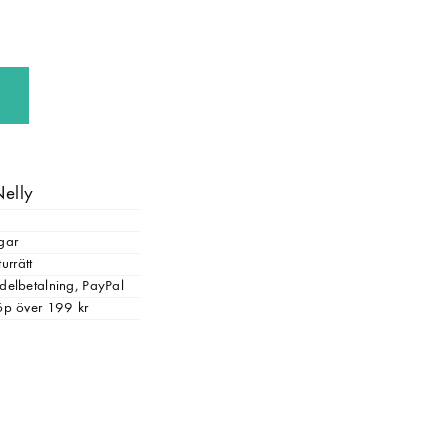
Nelly
gar
urrätt
, delbetalning, PayPal
 köp över 199 kr