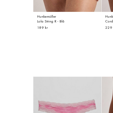
Hunkemöller
Hunk
Lola String R - Blå
Corde
189 kr
229 