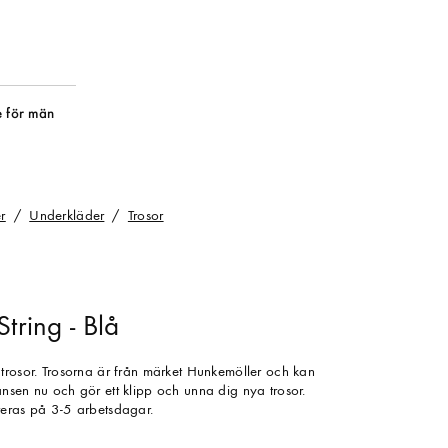
 för män
r
Underkläder
Trosor
tring - Blå
trosor. Trosorna är från märket Hunkemöller och kan
nsen nu och gör ett klipp och unna dig nya trosor.
reras på 3-5 arbetsdagar.