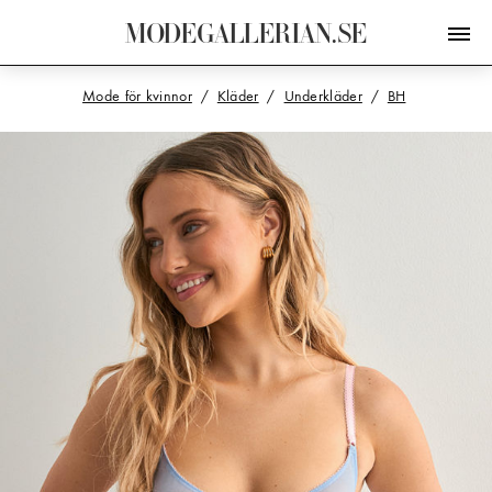
M
O
D
E
G
A
L
L
E
R
I
A
N
.
S
E
Mode för kvinnor
Kläder
Underkläder
BH