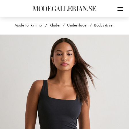
M
O
D
E
G
A
L
L
E
R
I
A
N
.
S
E
Mode för kvinnor
Kläder
Underkläder
Bodys & set