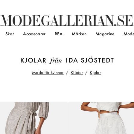
M
O
D
E
G
A
L
L
E
R
I
A
N
.
S
E
Skor
Accessoarer
REA
Märken
Magazine
Mode
från
KJOLAR
IDA SJÖSTEDT
Mode för kvinnor
Kläder
Kjolar