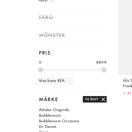
maxi
(1)
FÄRG
MÖNSTER
PRIS
0
4899
Ida S
Visa bara REA
Frank
1 31
MÄRKE
ta bort
Adidas Originals
Bubbleroom
Bubbleroom Occasion
Dr. Denim