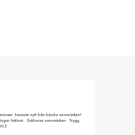
veranser. Senaste nytt från kända varumärken!
 dagar faktura · Exklusiva varumärken · Trygg
2005