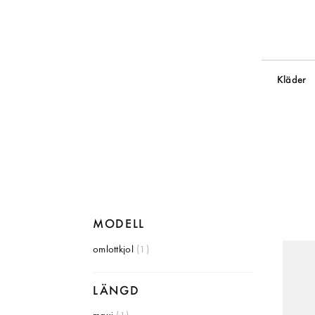
Kläder
MODELL
omlottkjol
(1)
LÄNGD