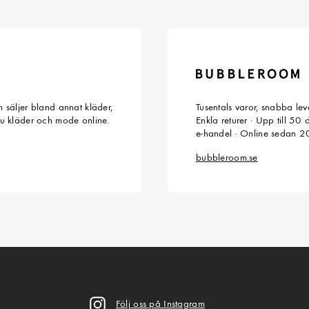
 säljer bland annat kläder,
Tusentals varor, snabba le
du kläder och mode online.
Enkla returer · Upp till 50
e-handel · Online sedan 
bubbleroom.se
Följ oss på Instagram