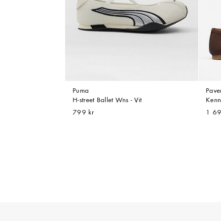
Puma
Pave
H-street Ballet Wns - Vit
Kenn
799 kr
1 69