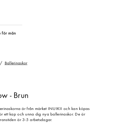
 för män
Ballerinaskor
ow - Brun
llerinaskorna är från märket INUIKII och kan köpas
r ett kap och unna dig nya ballerinaskor. De är
ranstiden är 3-5 arbetsdagar.