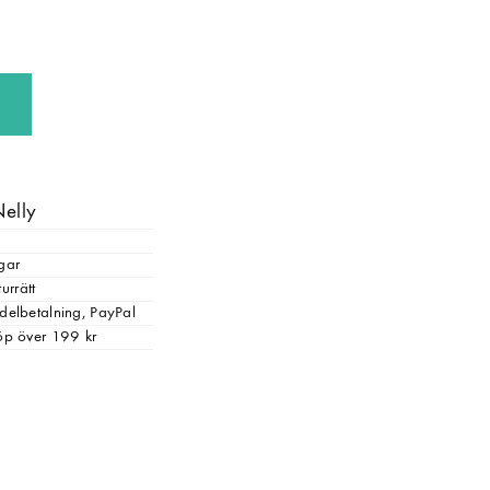
Nelly
gar
urrätt
, delbetalning, PayPal
 köp över 199 kr