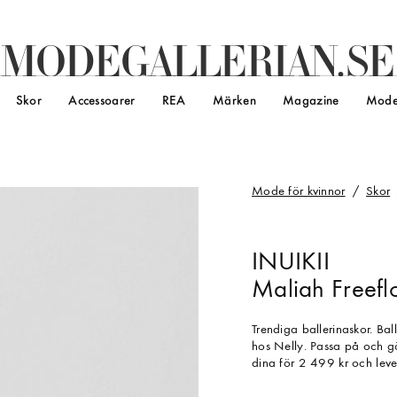
M
O
D
E
G
A
L
L
E
R
I
A
N
.
S
E
Skor
Accessoarer
REA
Märken
Magazine
Mode
Mode för kvinnor
Skor
INUIKII
Maliah Freefl
Trendiga ballerinaskor. Ba
hos Nelly. Passa på och gö
dina för 2 499 kr och leve