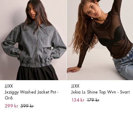
JJXX
JJXX
Jxziggy Washed Jacket Pnt -
Jxkia Ls Shine Top Wvn - Svart
Grå
134 kr
299 kr