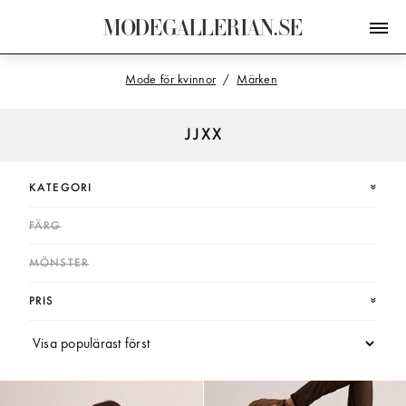
M
O
D
E
G
A
L
L
E
R
I
A
N
.
S
E
Mode för kvinnor
Märken
JJXX
KATEGORI
FÄRG
MÖNSTER
PRIS