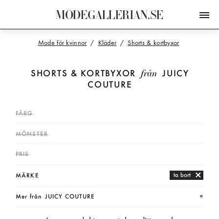
M
O
D
E
G
A
L
L
E
R
I
A
N
.
S
E
Mode för kvinnor
Kläder
Shorts & kortbyxor
från
SHORTS & KORTBYXOR
JUICY
COUTURE
FÄRG
MÖNSTER
PRIS
ta bort
MÄRKE
Mer från
JUICY COUTURE