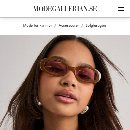
M
O
D
E
G
A
L
L
E
R
I
A
N
.
S
E
Mode för kvinnor
Accessoarer
Solglasögon