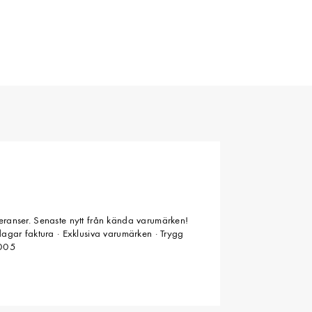
veranser. Senaste nytt från kända varumärken!
 dagar faktura · Exklusiva varumärken · Trygg
2005