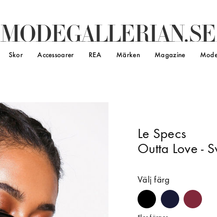
M
O
D
E
G
A
L
L
E
R
I
A
N
.
S
E
Skor
Accessoarer
REA
Märken
Magazine
Mode
Le Specs
Outta Love - S
Välj färg
#000000
#181a36
#81283