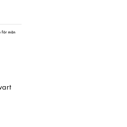
 för män
vart
a