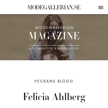
M
O
D
E
G
A
L
L
E
R
I
A
N
.
S
E
MODEGALLERIAN
M
A
G
A
Z
I
N
E
MODE­NYHETER & INSPIRATION
VECKANS BLOGG
Felicia Ahlberg