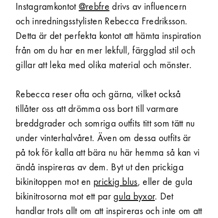
Instagramkontot
@rebfre
drivs av influencern
och inrednings­stylisten Rebecca Fredriksson.
Detta är det perfekta kontot att hämta inspiration
från om du har en mer lekfull, färgglad stil och
gillar att leka med olika material och mönster.
Rebecca reser ofta och gärna, vilket också
tillåter oss att drömma oss bort till varmare
bredd­grader och somriga outfits titt som tätt nu
under vinter­halvåret. Även om dessa outfits är
på tok för kalla att bära nu här hemma så kan vi
ändå inspireras av dem. Byt ut den prickiga
bikini­toppen mot en
prickig blus
, eller de gula
bikini­trosorna mot ett par
gula byxor
. Det
handlar trots allt om att inspireras och inte om att