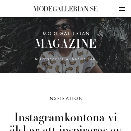
M
O
D
E
G
A
L
L
E
R
I
A
N
.
S
E
MODEGALLERIAN
M
A
G
A
Z
I
N
E
MODE­NYHETER & INSPIRATION
INSPIRATION
Instagram­kontona vi
älskar att
inspireras av