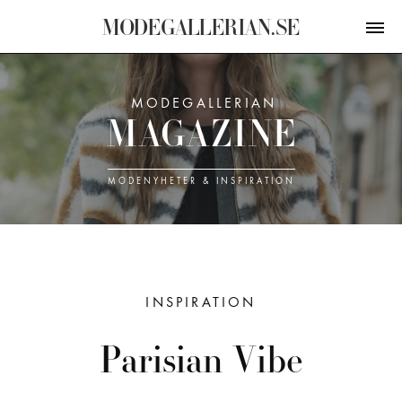
M
O
D
E
G
A
L
L
E
R
I
A
N
.
S
E
MODEGALLERIAN
M
A
G
A
Z
I
N
E
MODE­NYHETER & INSPIRATION
INSPIRATION
Parisian Vibe