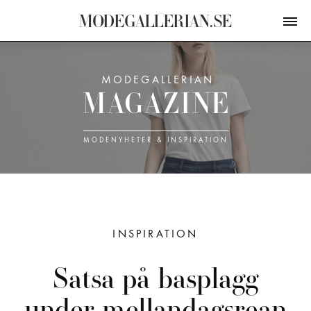
M
O
D
E
G
A
L
L
E
R
I
A
N
.
S
E
MODEGALLERIAN
M
A
G
A
Z
I
N
E
MODE­NYHETER & INSPIRATION
INSPIRATION
Satsa på basplagg
under mellandagsrean