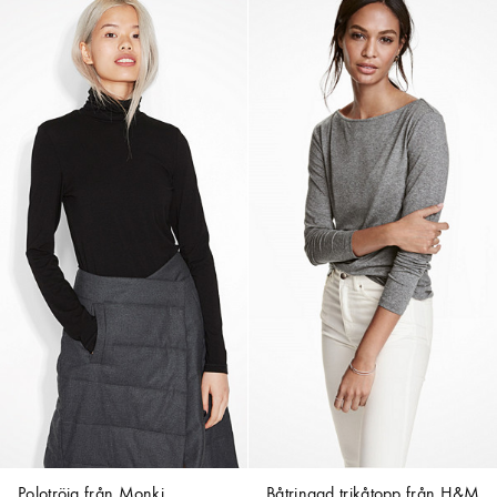
Polotröja från
Monki
Båtringad trikåtopp från
H&M