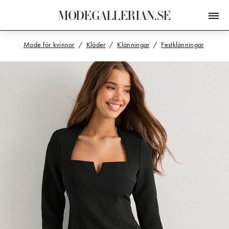
M
O
D
E
G
A
L
L
E
R
I
A
N
.
S
E
Mode för kvinnor
Kläder
Klänningar
Festklänningar