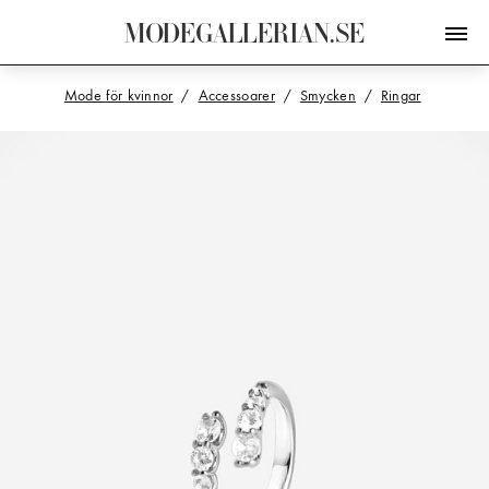
M
O
D
E
G
A
L
L
E
R
I
A
N
.
S
E
Mode för kvinnor
Accessoarer
Smycken
Ringar