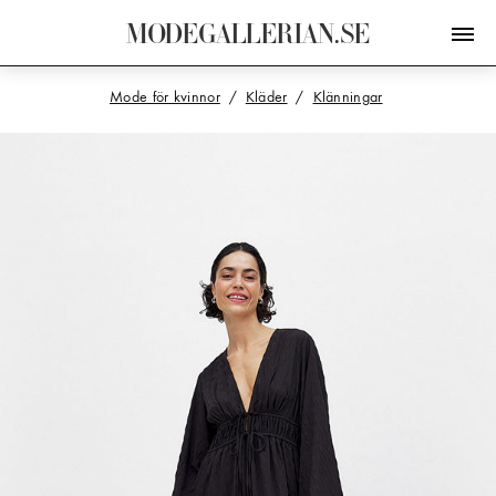
M
O
D
E
G
A
L
L
E
R
I
A
N
.
S
E
Mode för kvinnor
Kläder
Klänningar