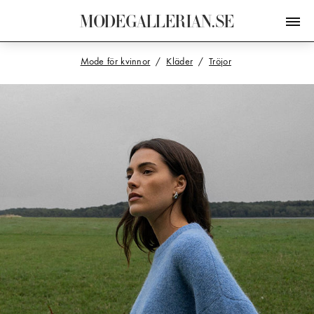
M
O
D
E
G
A
L
L
E
R
I
A
N
.
S
E
Mode för kvinnor
Kläder
Tröjor