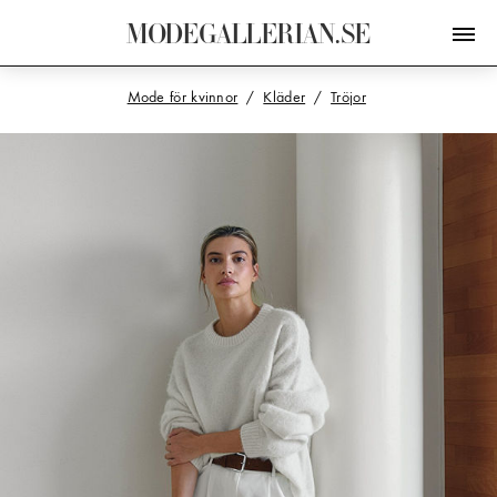
M
O
D
E
G
A
L
L
E
R
I
A
N
.
S
E
Mode för kvinnor
Kläder
Tröjor