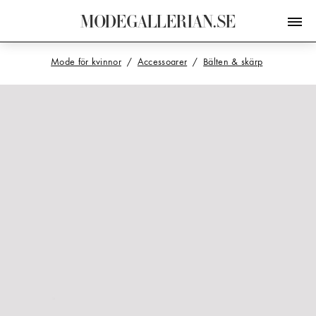
M
O
D
E
G
A
L
L
E
R
I
A
N
.
S
E
Mode för kvinnor
Accessoarer
Bälten & skärp